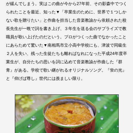
が緩んでしまう。実はこの曲が今から27年前、その影森中でつく
られたことを最近、知った▼「卒業生のために、世界で１つしか
ない歌を贈りたい」と作曲を担当した音楽教諭から依頼された校
長先生が一晩で詞を書き上げ、３年生を送る会のサプライズで教
職員が歌い上げたのだという。プロがつくった曲でなかったこと
にあらためて驚いた▼南相馬市立小高中学校にも、津波で同級生
２人を失い、残った生徒たちも離ればなれになった平成24年度卒
業生が、自分たちの思いを詞に込めて音楽教諭が作曲した『群
青』がある。学校で歌い継がれるオリジナルソング。『蛍の光』
と『仰げば尊し』世代には羨ましい限り。