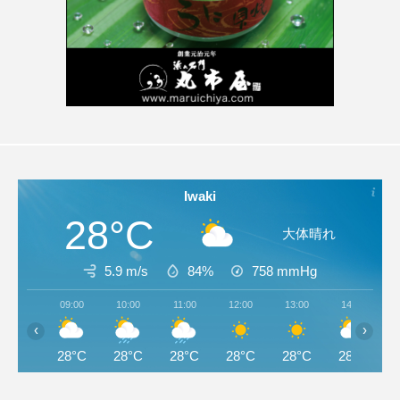
Iwaki
28°C
大体晴れ
5.9 m/s
84%
758
mmHg
09:00
10:00
11:00
12:00
13:00
14:00
‹
›
28°C
28°C
28°C
28°C
28°C
28°C