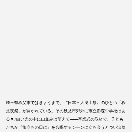
埼玉県秩父市ではきょうまで、〝日本三大曳山祭〟のひとつ「秩
父夜祭」が開かれている。その秩父市郊外に市立影森中学校はあ
る▼♪白い光の中に山並みは萌えて――卒業式の取材で、子ども
たちが『旅立ちの日に』を合唱するシーンに立ち会うとつい涙腺