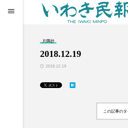
らす（旧 個処から）
片隅抄
2018.12.19
2018.12.19
等)
この記事のタ
ブ