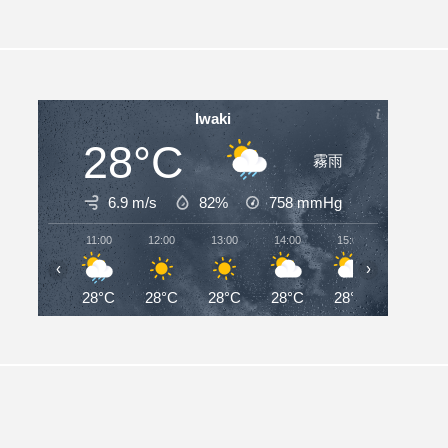
Iwaki
28°C
霧雨
6.9 m/s
82%
758
mmHg
11:00
12:00
13:00
14:00
15:00
16:00
‹
›
28°C
28°C
28°C
28°C
28°C
27°C