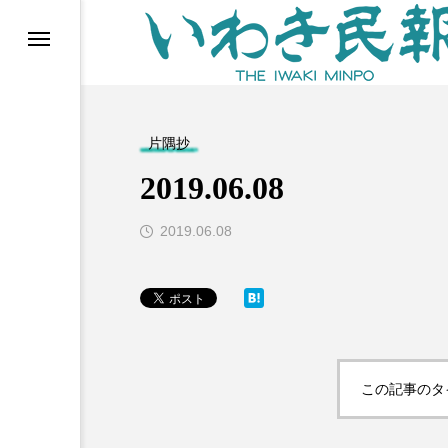
らす（旧 個処から）
片隅抄
2019.06.08
2019.06.08
等)
この記事のタ
ブ