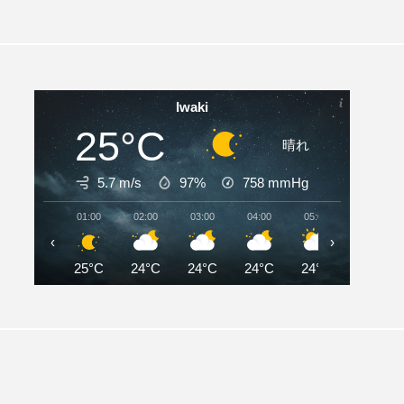
Iwaki
25°C
晴れ
5.7 m/s
97%
758
mmHg
01:00
02:00
03:00
04:00
05:00
06:00
‹
›
25°C
24°C
24°C
24°C
24°C
25°C