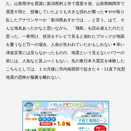
た。山形県沖を震源に新潟県村上市で震度６強、山形県鶴岡市で
震度６弱と、想像していたよりも大きな揺れが襲った▼やや取り
乱したアナウンサーが「新潟県あすかでは…」と言う。はて、そ
んな地名あったかなと思いながら、「飛島」を読み違えたのだと
思った。一夜明け、状況をテレビで見ると崩れたブロックが地面
を覆うなど万一の場合、人命が失われていたかもしれない▼幸い
津波災害には至らなかったものの、地震という見えないパワーの
前には、人知など及ぶべくもない。先の東日本大震災を体験した
こちらとしては、１カ月後に市内南西部で起きた４・11直下化型
地震の恐怖が脳裏を離れない。