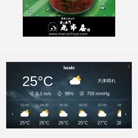
Iwaki
25°C
大体晴れ
5.2 m/s
98%
759
mmHg
03:00
04:00
05:00
06:00
07:00
08:00
‹
›
25°C
25°C
25°C
25°C
27°C
28°C