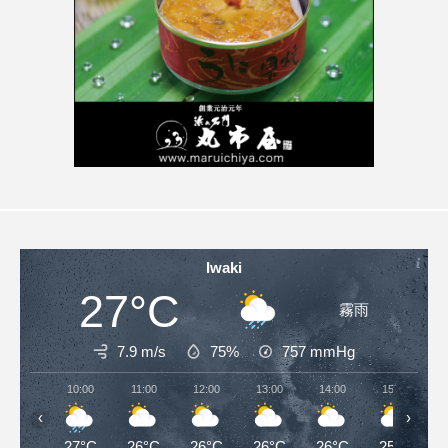
Iwaki
27°C
霧雨
7.9 m/s
75%
757
mmHg
10:00
11:00
12:00
13:00
14:00
15:00
‹
›
27°C
26°C
26°C
26°C
26°C
25°C