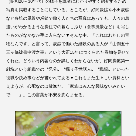
（昭和20～30年代）の様子を読者にわかりやすく紹介するため
写真を掲載することにしている。ところが、好間炭鉱や小田炭砿
など各坑の風景や炭鉱で働く人たちの写真はあっても、人々の息
遣いがわかるような炭住での暮らしぶり（食事風景など）を写し
たものがなかなか手に入らない▼そんな中、「これはわたしの宝
物なんです」と言って、炭鉱で働いた経験のある人が『山例五十
三ヶ條祓書申渡之事』という大正15年につくられた巻物を見せて
くれた。どういう内容なのか詳しくわからないが、好間炭鉱第一
斜坑という組織での〝兄分〟〝掘り子世話人〟〝職親〟といった
役職や決め事などが書かれてある▼これもまた生々しい資料とい
えようが、心配なのは散逸だ。「家族はみんな興味ないみたい
で……」。この言葉が不安を膨らませる。