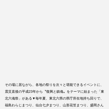
その場に居ながら、各地の祭りを次々と堪能できるイベントに、
震災直後の平成23年から〝復興と鎮魂〟をテーマに始まった「東
北六魂祭」がある▼毎年夏、東北六県の県庁所在地持ち回りで、
福島わらじまつり、仙台七夕まつり、山形花笠まつり、盛岡さん