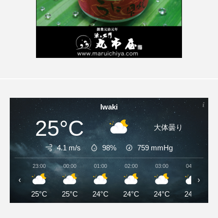
Iwaki
25°C
大体曇り
4.1 m/s
98%
759
mmHg
23:00
00:00
01:00
02:00
03:00
04:00
‹
›
25°C
25°C
24°C
24°C
24°C
24°C