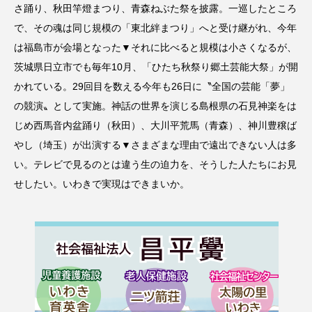
さ踊り、秋田竿燈まつり、青森ねぶた祭を披露。一巡したところ
で、その魂は同じ規模の「東北絆まつり」へと受け継がれ、今年
は福島市が会場となった▼それに比べると規模は小さくなるが、
茨城県日立市でも毎年10月、「ひたち秋祭り郷土芸能大祭」が開
かれている。29回目を数える今年も26日に〝全国の芸能「夢」
の競演〟として実施。神話の世界を演じる島根県の石見神楽をは
じめ西馬音内盆踊り（秋田）、大川平荒馬（青森）、神川豊穣ば
やし（埼玉）が出演する▼さまざまな理由で遠出できない人は多
い。テレビで見るのとは違う生の迫力を、そうした人たちにお見
せしたい。いわきで実現はできまいか。