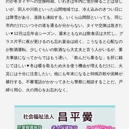
のが冬タイヤへの交換時期。いわきは年内に雪が降ることは珍し
いが、田人や川前といった山間地域では、冷え込みのきつい日に
は降雪があり、道路も凍結する。いくら山間部といっても、同じ
市内だけにいつその道を通るか分からない。タイヤ交換は急ぎた
い▼12月は忘年会シーズン。週末ともなれば飲食店は大忙し。グ
ラス片手に夜が更けるのも忘れ宴会は続く。こうなると心配なの
が飲酒運転。少しぐらいの飲酒なら大丈夫と言う人がいるが、重
大事故になってからではもう遅い。「飲んだら乗るな」を肝に銘
じてほしい▼冬は暖を取るため火を使う機会が増えるだけに、火
災には十分に注意したい。他にも年末になると特殊詐欺や泥棒が
横行する。不審電話がかかってきたら警察に相談することだ。戸
締り用心、火の用心をお忘れなく。