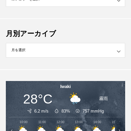
月別アーカイブ
イブ
Iwaki
28°C
霧雨
6.2 m/s
83%
757
mmHg
10:00
11:00
12:00
13:00
14:00
15:00
‹
›