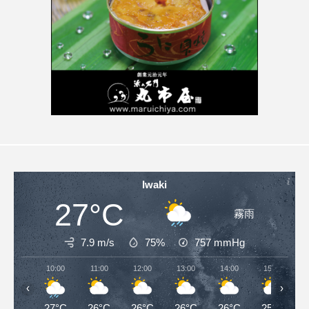
Iwaki
27°C
霧雨
7.9 m/s
75%
757
mmHg
10:00
11:00
12:00
13:00
14:00
15:00
‹
›
27°C
26°C
26°C
26°C
26°C
25°C