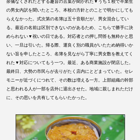
余儀なくされたとする趣旨の言葉が聞かれた▼うち１校で卒業生
の男女内訳を聞いたところ、本校の方針とのことで明かにしても
らえなかった。式次第の名簿は五十音順だが、男女混合してい
る。最近の名前は区別できないのがあるため、こちらで勝手に決
められない▼祝いの日である。対応者との押し問答も無粋かと思
い、一旦は引いた。帰る際、運良く別の職員がいたため納得いか
ない旨を申したところ、名簿を見ながら丁寧に男女数を教えてく
れた▼対応についてもう一つ。最近、ある商業施設が閉店した。
最終日、大勢の市民らが去りがたく店内にとどまっていた。セレ
モニーが近づくにつれて、その数は増える一方。上部組織の幹部
と思われる人が一部を店外に退出させた。地域に親しまれただけ
に、その思いを共有してもらいたかった。