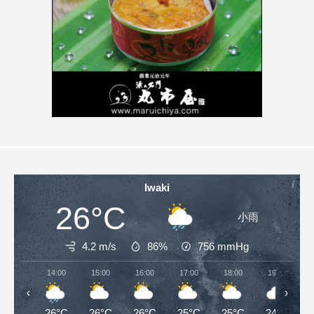
Iwaki
26°C
小雨
4.2 m/s
86%
756
mmHg
14:00
15:00
16:00
17:00
18:00
19:00
‹
›
26°C
26°C
26°C
25°C
25°C
24°C