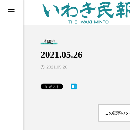
らす（旧 個処から）
片隅抄
2021.05.26
2021.05.26
等)
この記事のタ
ブ