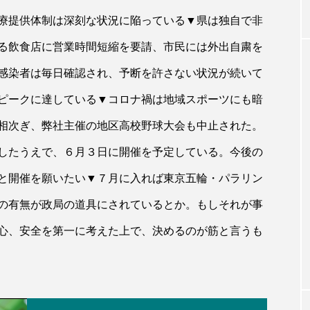
療提供体制は深刻な状況に陥っている▼県は独自で非
る飲食店に営業時間短縮を要請、市民には外出自粛を
感染者は毎日確認され、予断を許さない状況が続いて
ピークに達している▼コロナ禍は地域スポーツにも暗
相次ぎ、弊社主催の地区高校野球大会も中止された。
したうえで、６月３日に開催を予定している。今後の
と開催を願いたい▼７月に入れば東京五輪・パラリン
の有無が政局の道具にされているとか。もしそれが事
心、安全を第一に考えた上で、決めるのが筋と言うも