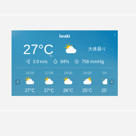
Iwaki
27°C
大体曇り
3.9 m/s
84%
758
mmHg
16:00
17:00
18:00
19:00
20:00
21:00
‹
›
27°C
27°C
26°C
25°C
25°C
24°C