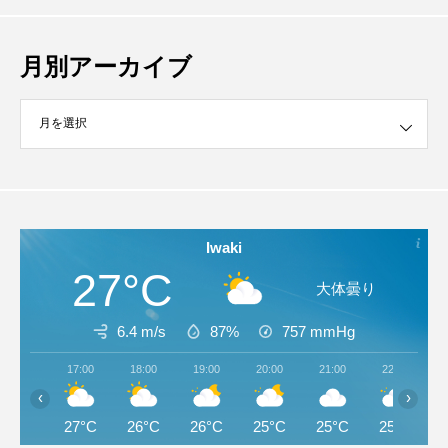
月別アーカイブ
イブ
Iwaki
27°C
大体曇り
6.4 m/s
87%
757
mmHg
17:00
18:00
19:00
20:00
21:00
22:00
‹
›
27°C
26°C
26°C
25°C
25°C
25°C