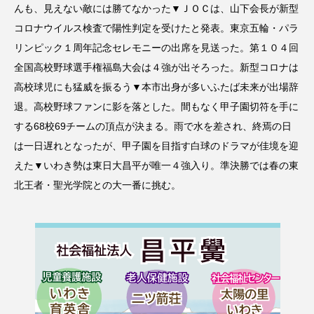
んも、見えない敵には勝てなかった▼ＪＯＣは、山下会長が新型
コロナウイルス検査で陽性判定を受けたと発表。東京五輪・パラ
リンピック１周年記念セレモニーの出席を見送った。第１０４回
全国高校野球選手権福島大会は４強が出そろった。新型コロナは
高校球児にも猛威を振るう▼本市出身が多いふたば未来が出場辞
退。高校野球ファンに影を落とした。間もなく甲子園切符を手に
する68校69チームの頂点が決まる。雨で水を差され、終焉の日
は一日遅れとなったが、甲子園を目指す白球のドラマが佳境を迎
えた▼いわき勢は東日大昌平が唯一４強入り。準決勝では春の東
北王者・聖光学院との大一番に挑む。