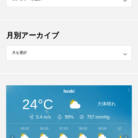
月別アーカイブ
イブ
Iwaki
24°C
大体晴れ
5.4 m/s
99%
757
mmHg
05:00
06:00
07:00
08:00
09:00
10:00
‹
›