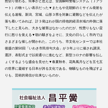
然切り替わる。何事かと思えば、全国瞬時警報システム（Ｊアラ
ート）の物々しい表示だった▼またもや北朝鮮のミサイル発射を
伝える速報。新潟、宮城、山形３県を対象に避難などを伝えたが
落ち着いてみれば、計３発はわが国の排他的経済水域の外側に落
下したと見られ、大きな被害はなかったのだが、性懲りもない蛮
行に怒りを覚える▼朝の騒ぎをよそに、文化の日らしく市内では
さまざまな催しが開かれた。このうち、市文化センターでは本社
後援の第50回「いわき市民俳句大会」が３年ぶりに催され講演、
選評、表彰式まで以前通りに進むなど、新型コロナの影響を払し
ょくするような盛会を見せた▼春夏秋冬、花鳥風月などを五七五
の世界に凝縮する日本が誇る文化である。物騒なものを飛ばすよ
りも、芸術的発信が出来ないものか。