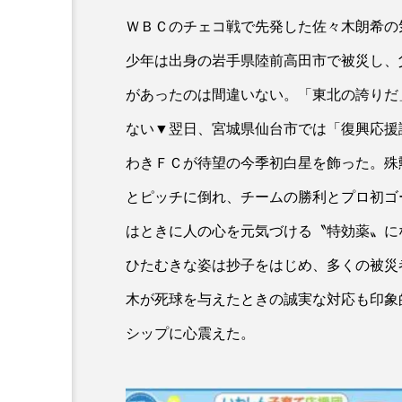
ＷＢＣのチェコ戦で先発した佐々木朗希の
少年は出身の岩手県陸前高田市で被災し、
があったのは間違いない。「東北の誇りだ
ない▼翌日、宮城県仙台市では「復興応援
わきＦＣが待望の今季初白星を飾った。殊
とピッチに倒れ、チームの勝利とプロ初ゴ
はときに人の心を元気づける〝特効薬〟に
ひたむきな姿は抄子をはじめ、多くの被災
木が死球を与えたときの誠実な対応も印象
シップに心震えた。