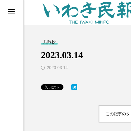
らす（旧 個処から）
片隅抄
2023.03.14
2023.03.14
等)
この記事のタ
ブ