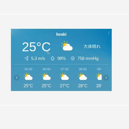
Iwaki
25°C
大体晴れ
5.3 m/s
98%
758
mmHg
05:00
06:00
07:00
08:00
09:00
10:00
‹
›
25°C
25°C
27°C
28°C
28°C
28°C