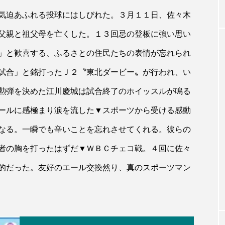
気迫あふれる投球にはしびれた。３月１１日、佐々木
父親と祖父母を亡くした。１３回忌の登板に強い思い
」と歓喜する、ふるさとの住民たちの表情が忘れられ
試合」と銘打ったＪ２〝東北ダービー〟が行われ、い
勲弾を決めた江川慶城は試合終了のホイッスルが鳴る
ールに感極まり涙を流した▼スポーツから受ける感動
なる。一瞬でも辛いことを忘れさせてくれる。彼らの
者の胸を打ったはずだ▼ＷＢＣチェコ戦。４回に佐々
的だった。友好のエール交換然り、真のスポーツマン