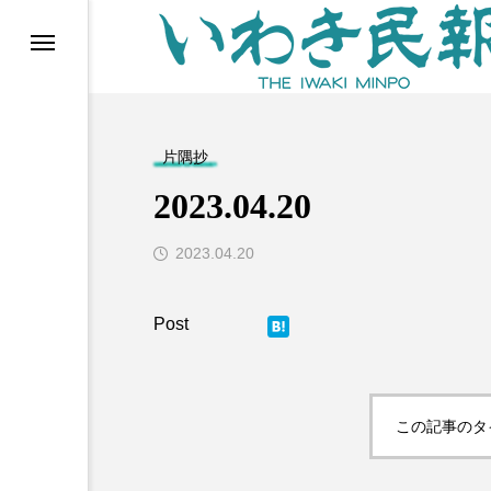
らす（旧 個処から）
片隅抄
2023.04.20
2023.04.20
Post
等)
この記事のタ
ブ