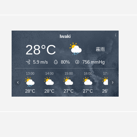
Iwaki
28°C
霧雨
5.9 m/s
80%
756
mmHg
13:00
14:00
15:00
16:00
17:00
18:00
‹
›
28°C
28°C
27°C
27°C
26°C
26°C