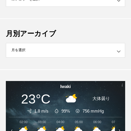
月別アーカイブ
イブ
Iwaki
23°C
大体曇り
1.8 m/s
99%
756
mmHg
02:00
03:00
04:00
05:00
06:00
07:00
‹
›