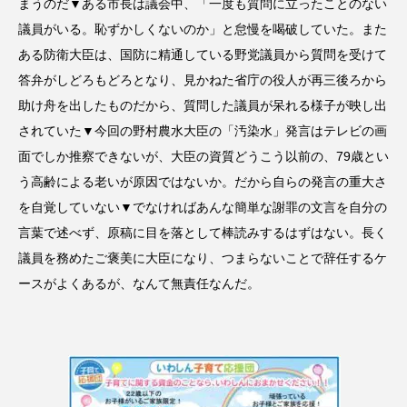
まうのだ▼ある市長は議会中、「一度も質問に立ったことのない
議員がいる。恥ずかしくないのか」と怠慢を喝破していた。また
ある防衛大臣は、国防に精通している野党議員から質問を受けて
答弁がしどろもどろとなり、見かねた省庁の役人が再三後ろから
助け舟を出したものだから、質問した議員が呆れる様子が映し出
されていた▼今回の野村農水大臣の「汚染水」発言はテレビの画
面でしか推察できないが、大臣の資質どうこう以前の、79歳とい
う高齢による老いが原因ではないか。だから自らの発言の重大さ
を自覚していない▼でなければあんな簡単な謝罪の文言を自分の
言葉で述べず、原稿に目を落として棒読みするはずはない。長く
議員を務めたご褒美に大臣になり、つまらないことで辞任するケ
ースがよくあるが、なんて無責任なんだ。