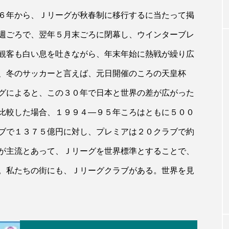
６年から、Ｊリーグが秋春制に移行するに当たって掲
週ごろで、翌年５月末ごろに閉幕し、ウインターブレ
観客も白い息を吐きながら、年末年始に熱戦が繰り広
、冬のサッカーと言えば、元日開催のころの天皇杯
グによると、この３０年で日本と世界の差が広がった
比較した場合、１９９４―９５年ころはともに５００
ブで１３７５億円に対し、プレミアは２０クラブで約
が主流とあって、Ｊリーグを世界標準とすることで、
。私たちの街にも、Ｊリーグクラブがある。世界を見