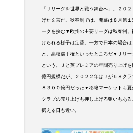
「Ｊリーグを世界と戦う舞台へ」。２０２
げた文言だ。秋春制では、開幕は８月第１
ークを挟む▼欧州の主要リーグは秋春制。
げられる様子は定番。一方で日本の場合は
と、高校選手権といったところだ▼Ｊリー
という。Ｊと英プレミアの年間売り上げを
億円規模だが、２０２２年はＪが５８クラ
８３００億円だった▼移籍マーケットも夏
クラブの売り上げも押し上げる狙いもある
据える日も近い。