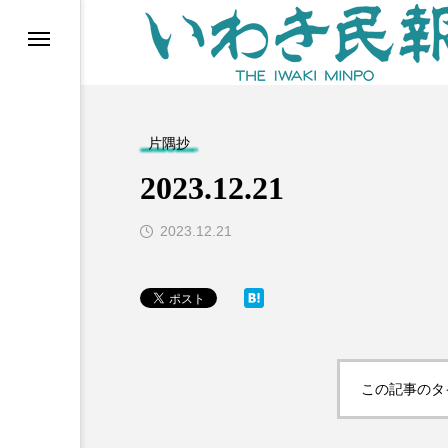
らす（旧 個処から）
片隅抄
2023.12.21
2023.12.21
等)
この記事のタ
ブ