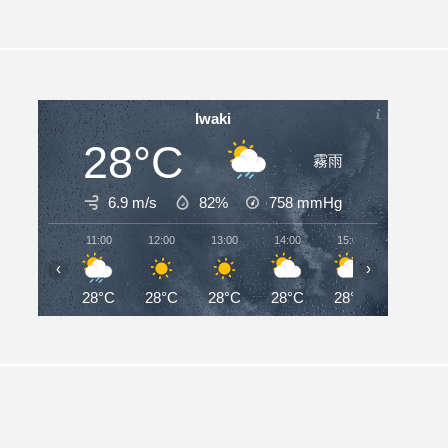
Iwaki
28°C
霧雨
6.9 m/s
82%
758
mmHg
11:00
12:00
13:00
14:00
15:00
16:00
‹
›
28°C
28°C
28°C
28°C
28°C
27°C