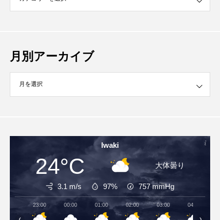
月別アーカイブ
イブ
Iwaki
24°C
大体曇り
3.1 m/s
97%
757
mmHg
23:00
00:00
01:00
02:00
03:00
04:00
‹
›