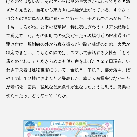
けたのではないが、その声からは事の重大さが伝わってきた▼急
ぎ外を見ると、自宅から東方向に黒煙が上がっている。すぐさま
何台もの消防車が現場に向かって行った。子どものころから「た
まち・しろがね」と平の繁華街、特に夜にぎわうエリアを総称し
て覚えていた。その田町での火災だった▼現場付近の銀座通りに
駆け付け、規制線の外から真を撮るが小路と猛煙のため、火元が
特定できない。こちらの隣では、スマホで会話する女性が「もう
店だめだわ…」とあきらめにも似た声を上げた▼２７日現在、い
わき中央署は建物被害について、全焼５、半焼２、部分焼４、ぼ
や１の計１２棟におよんだと発表した。幸い人命損失はなかった
が老朽化、密集、強風など悪条件が重なったように思う。盛業の
夜だったら、どうなっていたか。