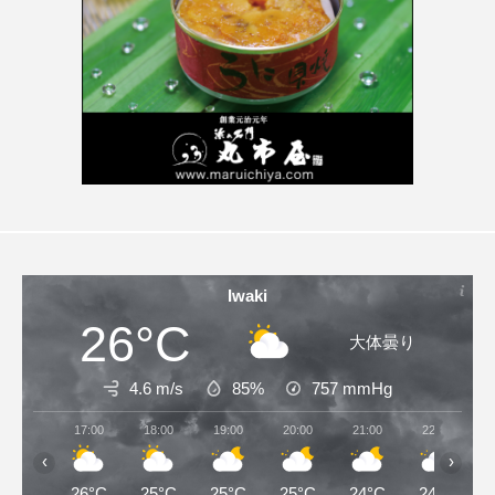
Iwaki
26°C
大体曇り
4.6 m/s
85%
757
mmHg
17:00
18:00
19:00
20:00
21:00
22:00
‹
›
26°C
25°C
25°C
25°C
24°C
24°C