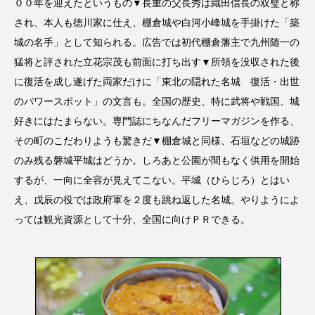
００年を迎えたというもの▼長重の父長秀は織田信長の双璧と称
され、本人も徳川家に仕え、棚倉城や白河小峰城を手掛けた「築
城の名手」として知られる。広告では初代棚倉藩主で九州随一の
猛将と評された立花宗茂も前面に打ち出す▼所領を没収された後
に復活を成し遂げた両家だけに「東北の隠れた名城 復活・出世
のパワースポット」の文言も。全国の歴史、特に武将や戦国、城
好きにはたまらない。専門誌にちなんだフリーマガジンを作る、
その町のこだわりようも驚きだ▼棚倉城と同様、石垣などの城跡
のみ残る磐城平城はどうか。しろあと公園が間もなく供用を開始
するが、一向に全容が見えてこない。平城（ひらじろ）とはい
え、戊辰の役では政府軍を２度も跳ね返した名城。やりようによ
っては観光資源として十分、全国に向けＰＲできる。