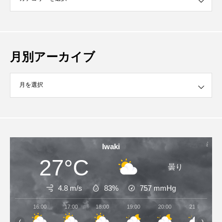
月別アーカイブ
イブ
Iwaki
27°C
曇り
4.8 m/s
83%
757
mmHg
16:00
17:00
18:00
19:00
20:00
21:00
‹
›