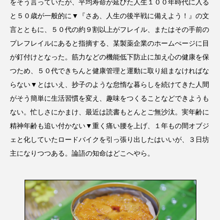
をそう言っていたが、平均寿命が延びた人生１００年時代に入る
と５０歳が一般的に▼『さあ、人生の後半戦に備えよう！』の文
言とともに、５０代の約９割以上がフレイル、またはその手前の
プレフレイルにあると指摘する、某製薬企業のホームぺージに目
が釘付けとなった。筋力などの機能低下防止に加え心の健康を保
つため、５０代できちんと健康管理と運動に取り組まなければな
らない▼とはいえ、抄子のような怠惰な暮らしを続けてきた人間
がそう簡単に生活習慣を変え、趣味をつくることなどできようも
ない。忙しさにかまけ、最近は読書もとんとご無沙汰。実年齢に
精神年齢も追い付かない▼重く痛い腰を上げ、１年もの間オブジ
ェと化していたロードバイクを引っ張り出したはいいが、３日坊
主になりつつある。論語の知命はどこへやら。