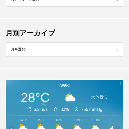
月別アーカイブ
イブ
Iwaki
28°C
大体曇り
5.3 m/s
80%
756
mmHg
14:00
15:00
16:00
17:00
18:00
19:00
‹
›