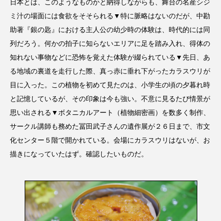
日本とは、このようなものかと納得しながらも、舞台の名産シジ
ミ汁の場面には食欲をそそられる▼特に脈略はないのだが、中勘
助著『銀の匙』における主人公の幼少時の体験は、時代的には同
列だろう。何かの拍子に知らないエリアに足を踏み入れ、得体の
知れない事物などに恐怖を覚えた体験が綴られている▼先日、あ
る地域の裏道を走行した際、真っ赤に垂れ下がったカラスウリが
目に入った。この植物を初めて見たのは、小学生の頃の夕暮れ時
と記憶しているが、その印象は今も強い。不意に見るたび情景が
思い出される▼ボタニカルアート（植物細密画）を数多く制作、
サークル講師も務めた冨田武子さんの遺作展が２６日まで、市文
化センター５階で開かれている。会場にカラスウリはないが、お
描きになっていたはず。確認したいものだ。