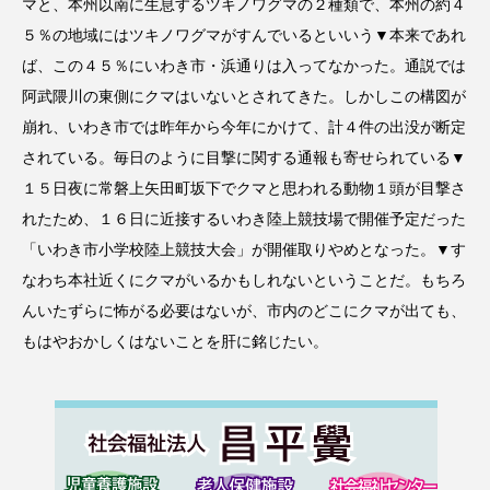
マと、本州以南に生息するツキノワグマの２種類で、本州の約４
５％の地域にはツキノワグマがすんでいるといいう▼本来であれ
ば、この４５％にいわき市・浜通りは入ってなかった。通説では
阿武隈川の東側にクマはいないとされてきた。しかしこの構図が
崩れ、いわき市では昨年から今年にかけて、計４件の出没が断定
されている。毎日のように目撃に関する通報も寄せられている▼
１５日夜に常磐上矢田町坂下でクマと思われる動物１頭が目撃さ
れたため、１６日に近接するいわき陸上競技場で開催予定だった
「いわき市小学校陸上競技大会」が開催取りやめとなった。▼す
なわち本社近くにクマがいるかもしれないということだ。もちろ
んいたずらに怖がる必要はないが、市内のどこにクマが出ても、
もはやおかしくはないことを肝に銘じたい。