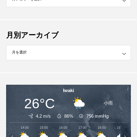
月別アーカイブ
イブ
Iwaki
26°C
小雨
4.2 m/s
86%
756
mmHg
14:00
15:00
16:00
17:00
18:00
19:00
‹
›