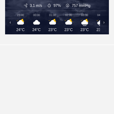
3.1 m/s
97%
757
mmHg
23:00
00:00
01:00
02:00
03:00
04:00
‹
›
24°C
24°C
23°C
23°C
23°C
23°C