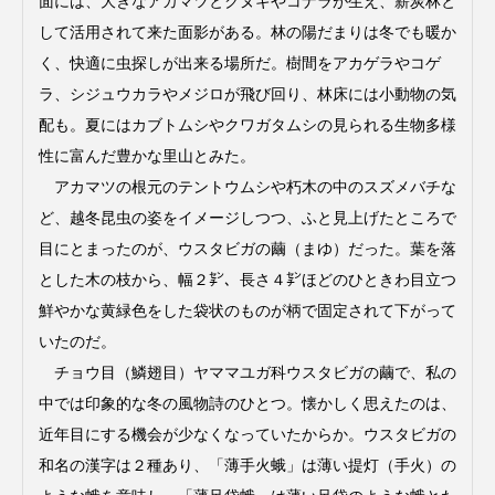
面には、大きなアカマツとクヌギやコナラが生え、薪炭林と
して活用されて来た面影がある。林の陽だまりは冬でも暖か
く、快適に虫探しが出来る場所だ。樹間をアカゲラやコゲ
ラ、シジュウカラやメジロが飛び回り、林床には小動物の気
配も。夏にはカブトムシやクワガタムシの見られる生物多様
性に富んだ豊かな里山とみた。
アカマツの根元のテントウムシや朽木の中のスズメバチな
ど、越冬昆虫の姿をイメージしつつ、ふと見上げたところで
目にとまったのが、ウスタビガの繭（まゆ）だった。葉を落
とした木の枝から、幅２㌢、長さ４㌢ほどのひときわ目立つ
鮮やかな黄緑色をした袋状のものが柄で固定されて下がって
いたのだ。
チョウ目（鱗翅目）ヤママユガ科ウスタビガの繭で、私の
中では印象的な冬の風物詩のひとつ。懐かしく思えたのは、
近年目にする機会が少なくなっていたからか。ウスタビガの
和名の漢字は２種あり、「薄手火蛾」は薄い提灯（手火）の