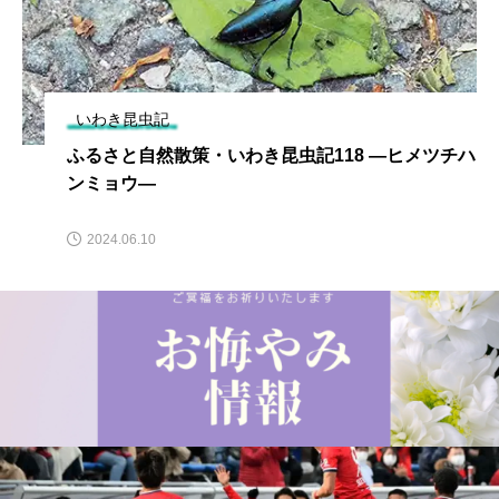
いわき昆虫記
ふるさと自然散策・いわき昆虫記118 ―ヒメツチハ
ンミョウ―
2024.06.10