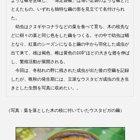
ような蛾を意味し、「薄足袋蛾」は薄い足袋のような蛾とた
とえたもの。いずれも独特な繭の形を見立てて名付けられ
た。
幼虫はクヌギやコナラなどの葉を食べて育ち、木の枝先な
どに樹々の葉と同じ色をした繭をつくる。その中で幼虫は蛹
となり、紅葉のシーズンになると繭の中から羽化した成虫が
出て来て、雄は褐色、雌は黄色の10㌢ほどの大きな翅を伸ば
し、繁殖活動が展開される。
今回は、冬枯れの野に残された成虫が出た後の空繭を記録
したが、晩秋の発生期には、立派なウスタビガ成虫の生き生
きとした生態を写真に収めたい。。
（写真：葉を落とした木の枝に付いていたウスタビガの繭）