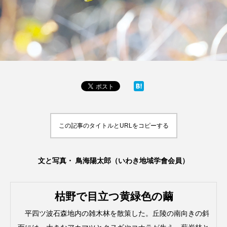
この記事のタイトルとURLをコピーする
文と写真・ 鳥海陽太郎（いわき地域学會会員）
枯野で目立つ黄緑色の繭
平四ツ波石森地内の雑木林を散策した。丘陵の南向きの斜