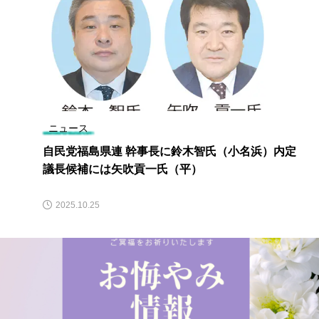
ニュース
自民党福島県連 幹事長に鈴木智氏（小名浜）内定
議長候補には矢吹貢一氏（平）
2025.10.25