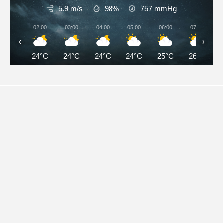
5.9 m/s
98%
757
mmHg
02:00
03:00
04:00
05:00
06:00
07:00
‹
›
24°C
24°C
24°C
24°C
25°C
26°C