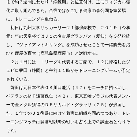
まで約３週間にわたり「鍛錬期」と位置付け、主にフィジカル強
化に取り組んできた。合宿ではかごしま健康の森公園を練習場
に、トレーニングを重ねる。
初日は九州大学サッカーリーグ１部強豪校で、２０１９（令和
元）年の天皇杯ではＪ１の名古屋グランパス（愛知）を３発粉砕
し、〝ジャイアントキリング〟を成功させたことで一躍脚光を浴
びた鹿屋体育大（鹿児島県鹿屋市）と対戦する。
２月１日には、Ｊリーグを代表する古豪で、Ｊ２に降格したジ
ュビロ磐田（静岡）と午前１１時からトレーニングゲームが予定
されている。
磐田は元日本代表ＧＫ川口能活（４７）をコーチに招へいし、
ベテランのＭＦ遠藤保仁（４２）、東京五輪ブラジル代表メンバ
ーで金メダル獲得のＤＦリカルド・グラッサ（２５）が残留し
た。１年でのＪ１復帰に向けて着実に組織を固めつつあり、トレ
ーニングマッチは開幕戦以降の戦いを占う上での試金石となりそ
うだ。