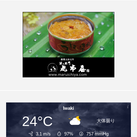
Iwaki
24°C
大体曇り
3.1 m/s
97%
757
mmHg