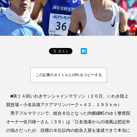
この記事のタイトルとURLをコピーする
■第１４回いわきサンシャインマラソン（２６日、いわき陸上
競技場～小名浜港アクアマリンパーク＝４２．１９５ｋｍ）
男子フルマラソンで、総合８位となった内郷綴町のゆう整骨院
オーナー佐川雄一さん（３９）は「江名漁港からの強風は想定外
の強さだったが、目標の８位以内の総合入賞を達成できて本当に