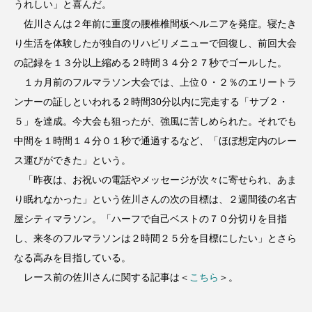
うれしい」と喜んだ。
佐川さんは２年前に重度の腰椎椎間板ヘルニアを発症。寝たき
り生活を体験したが独自のリハビリメニューで回復し、前回大会
の記録を１３分以上縮める２時間３４分２７秒でゴールした。
１カ月前のフルマラソン大会では、上位０・２％のエリートラ
ンナーの証しといわれる２時間30分以内に完走する「サブ２・
５」を達成。今大会も狙ったが、強風に苦しめられた。それでも
中間を１時間１４分０１秒で通過するなど、「ほぼ想定内のレー
ス運びができた」という。
「昨夜は、お祝いの電話やメッセージが次々に寄せられ、あま
り眠れなかった」という佐川さんの次の目標は、２週間後の名古
屋シティマラソン。「ハーフで自己ベストの７０分切りを目指
し、来冬のフルマラソンは２時間２５分を目標にしたい」とさら
なる高みを目指している。
レース前の佐川さんに関する記事は＜
こちら
＞。