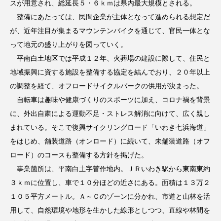
スが用意され、総延長５・６ｋｍは県内最大規模とされる。
整備にあたっては、民間企業が主体となって進められる想定だ
が、近年注目が集まるマウンテンバイクを通じて、官民一体とな
って地元の盛り上がりを図っていく。
平南白土地区では平成１２年、火葬場の建設に際して、住民と
地域振興に資する施設を整備する協定を結んでおり、２０年以上
の調整を経て、オフロードサイクルパークの供用が決まった。
自転車は趣味や健康づくりのスポーツに加え、コロナ禍を背景
に、外出自粛による運動不足・ストレス解消に向けて、広く親し
まれている。そこで復興サイクリングロード「いわき七浜海道」
をはじめ、舗装道路（オンロード）に続いて、未舗装道路（オフ
ロード）のコースも整備する方針を掲げた。
事業箇所は、平南白土字菅作地内。ＪＲいわき駅から東南東約
３ｋｍに位置し、車で１０分ほどの近さにある。面積は１３万２
１０５平方メートル。Ａ～Ｃのゾーンに分かれ、市道と山林を活
用して、自然環境や地形を生かした線形としつつ、直線や林間を