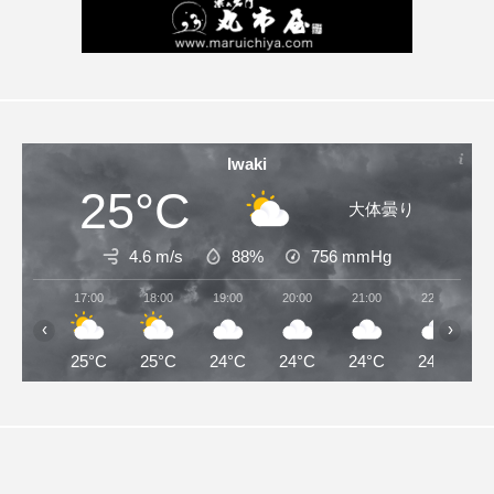
Iwaki
25°C
大体曇り
4.6 m/s
88%
756
mmHg
17:00
18:00
19:00
20:00
21:00
22:00
‹
›
25°C
25°C
24°C
24°C
24°C
24°C