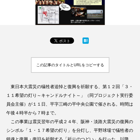
この記事のタイトルとURLをコピーする
東日本大震災の犠牲者追悼と復興を祈願する、第１２回「３・
１１希望の灯り～キャンドルナイト～」（同プロジェクト実行委
員会主催）が１１日、平字三崎の平中央公園で催される。時間は
午後４時半から７時まで。
この事業は震災翌年の平成２４年、阪神・淡路大震災の復興の
シンボル「１・１７希望の灯り」を分灯し、平野球場で犠牲者の
鎮魂と復興・復旧を祈願する「祈りのつどい」を行った。以降、