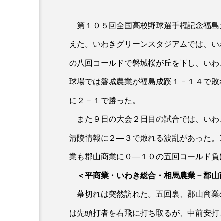
第１０５回全国高校野球選手権記念福島
えた。いわきグリーンスタジアムでは、い
の八回コールドで磐城桜が丘を下し、いわ
球場では磐城農業が福島成蹊１－１４で敗
に２－１で勝った。
また９日の大会２日目の試合では、いわ
清陵情報に２―３で敗れる波乱があった。
業も郡山商業に０―１０の五回コールド負
＜平商業・いわき総合・相馬農業－郡山
幕切れは突然訪れた。五回裏、郡山商業
は先頭打者を右飛に打ち取るが、中前安打