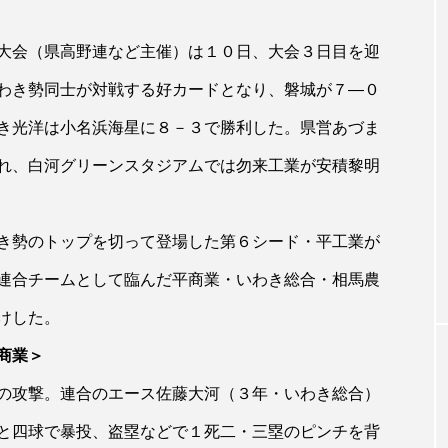
大会（県高野連など主催）は１０日、大会３日目を迎
わき勢同士が対戦する好カードとなり、磐城が７―０
き光洋は小名浜海星に８－３で勝利した。県営あづま
れ、白河グリーンスタジアムでは勿来工業が安積黎明
き勢のトップを切って登場した第６シード・平工業が
連合チームとして臨んだ平商業・いわき総合・相馬農
けした。
商業＞
の攻撃。連合のエース佐藤大河（３年・いわき総合）
と四球で暴投、盗塁などで１死二・三塁のピンチを背