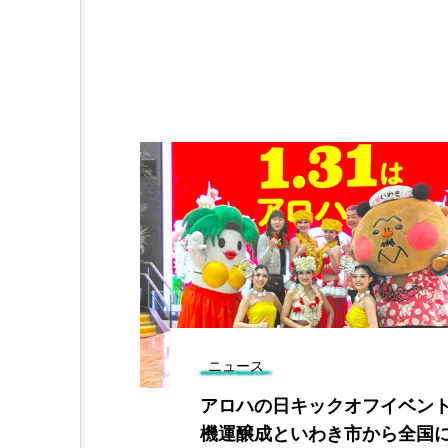
ニュース
案 主要事業
アロハの日キックオフイベン
①
機運醸成といわき市から全国