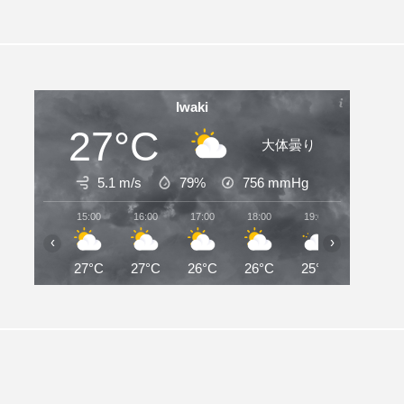
Iwaki
27°C
大体曇り
5.1 m/s
79%
756
mmHg
15:00
16:00
17:00
18:00
19:00
20:00
‹
›
27°C
27°C
26°C
26°C
25°C
25°C