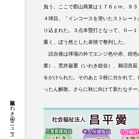
負う。ここで郡山商業は１７６ｃｍ、９３
４球目。「インコースを突いたストレート
り込まれた。３点本塁打となって、０―１
重く、ぼう然とした表情で整列した。
試合後は球場の外でエンジ色や赤、紺色
業）、荒井巌重（いわき総合）、鵜沼良延
をかけられた。そのあと３校に分かれて、
ったん解散。さらに秋に向けて新たなチー
福島県いわき市のニュースやお悔やみ情報等をお届け