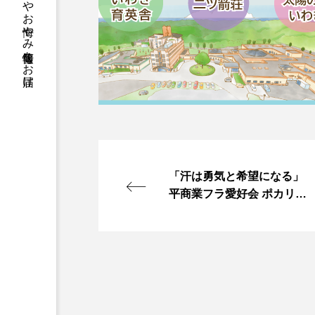
「汗は勇気と希望になる」
平商業フラ愛好会 ポカリス
エットのポスターに