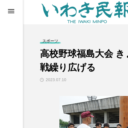
らす（旧 個処から）
スポーツ
高校野球福島大会 き
戦繰り広げる
2023.07.10
等)
ブ