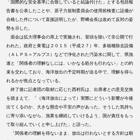
「国際的な安全基準に合致していると結論付けた」とする包括報
告書を公表したことや、原子力規制委員会の使用前検査に設備が
合格した件について直接説明したが、野﨑会長は改めて反対の姿
勢を示した。
面会は拡大理事会の席上で実施され、冒頭を除いて非公開で行
われた。政府と東電は２０１５（平成２７）年、多核種除去設備
（ＡＬＰＳ＝アルプス）などで浄化された汚染水に関して、県漁
連と「関係者の理解なしには、いかなる処分も行わない」との約
束を交わしており、海洋放出の予定時期が迫る中で、理解を得ら
れるかが焦点となっている。
終了後に記者団の取材に応じた西村氏は、出席者との意見交換
を踏まえて、「（海洋放出によって）実際にどういう影響が今後
出てくるのか、大きな懸念や不安の声があった。そうした気持ち
に寄り添いながら、漁業を継続していけるよう、国が責任をもっ
て取り組んでいくと申し上げた」と語った。
「関係者の理解を得ないまま、放出は行わないとする方針は順