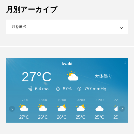
月別アーカイブ
イブ
Iwaki
27°C
大体曇り
6.4 m/s
87%
757
mmHg
17:00
18:00
19:00
20:00
21:00
22:00
‹
›
27°C
26°C
26°C
25°C
25°C
25°C