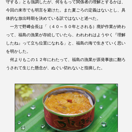
守する」とも強調したが、何をもって関係者の理解とするかは、
今回の来市でも明言を避けた。また夏ごろの定義はないとし、具
体的な放出時期を決めている訳ではないと述べた。
一方で野﨑会長は「（４０～５０年とされる）廃炉作業が終わ
って、福島の漁業が存続していたら、われわれはようやく『理解
したね』って立ち位置になれる」と、福島の海で生きていく思い
を明かした。
何よりもこの１２年にわたって、福島の漁業が原発事故に翻ろ
うされて生じた懸念が、ぬぐい切れないと指摘した。