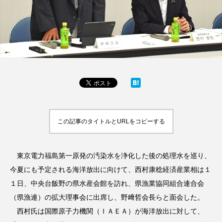
この記事のタイトルとURLをコピーする
東京電力福島第一原発の汚染水を浄化した後の処理水を巡り、
今夏にも予定される海洋放出に向けて、西村康稔経済産業相は１
１日、中央台飯野の県水産会館を訪れ、県漁業協同組合連合会
（県漁連）の拡大理事会に出席し、野﨑哲会長らと面会した。
西村氏は国際原子力機関（ＩＡＥＡ）が海洋放出に対して、