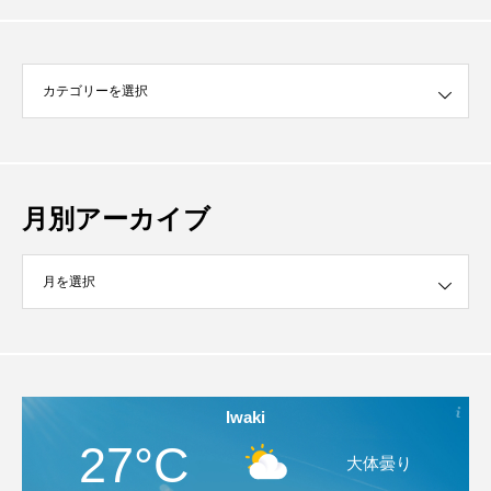
月別アーカイブ
イブ
Iwaki
27°C
大体曇り