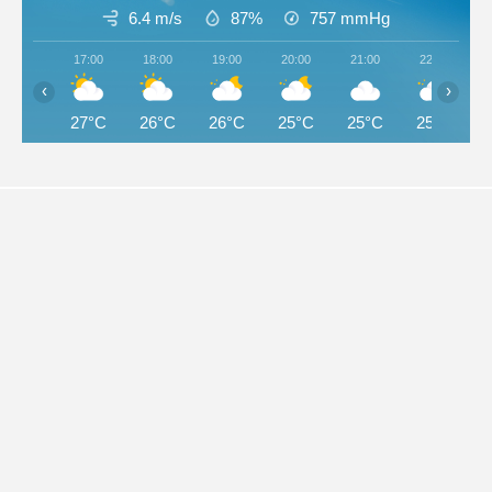
6.4 m/s
87%
757
mmHg
17:00
18:00
19:00
20:00
21:00
22:00
‹
›
27°C
26°C
26°C
25°C
25°C
25°C