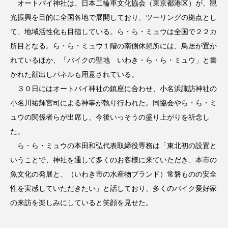
オートバイ神社は、日本二輪車文化協会（東京都港区）が、観
光振興を目的に全国各地で展開しており、ツーリングの拠点とし
て、地域活性化も目指している。ら・ら・ミュウは全国で２２カ
所目となる。ら・ら・ミュウ１階の南側休憩所には、鳥居が置か
れているほか、「バイクの聖地 いわき・ら・ら・ミュウ」と書
かれた顔出しパネルも用意されている。
３０日にはオートバイ神社の鎮座に合わせ、小名浜諏訪神社の
小名川祐輝宮司による神事が執り行われた。同協会やら・ら・ミ
ュウの関係者らが出席し、今後いっそうの盛り上がりを祈念し
た。
ら・ら・ミュウの本田和弘代表取締役専務は「東北初の設置と
いうことで、神社を通して多くのお客様に来ていただき、本市の
魚文化の発展と、（いわき市の水産物ブランド）常磐ものの安全
性を実感していただきたい」と話しており、多くのバイク愛好家
の来訪を楽しみにしていると笑顔を見せた。