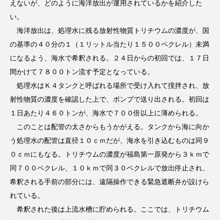
えないが、どのように海洋放出が運用されているかを紹介した
い。
海洋放出は、処理水に残る放射性物質トリチウムの濃度が、国
の基準の４０分の１（１リットル当たり１５００ベクレル）未満
になるよう、海水で希釈される。２４日からの初回では、１７日
間かけて７８００トン流す予定となっている。
処理水はＫ４タンクと呼ばれる場所で受け入れて撹拌され、放
射性物質の濃度を確認した上で、ポンプで送り出される。初回は
１日あたり４６０トンが、海水で７００倍以上に薄められる。
このことは配管の太さからもうかがえる。タンクから海に向か
う処理水の配管は直径１０ｃｍだが、海水を引き込むものは同９
０ｃｍにもなる。トリチウムの濃度が福島第一原発から３ｋｍで
同７００ベクレル、１０ｋｍで同３０ベクレルで放出停止され、
希釈される手前の部分には、遠隔操作できる緊急遮断弁が設けら
れている。
希釈された後は上流水槽に貯められる。ここでは、トリチウム