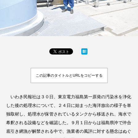
この記事のタイトルとURLをコピーする
いわき民報社は３０日、東京電力福島第一原発の汚染水を浄化
した後の処理水について、２４日に始まった海洋放出の様子を単
独取材し、処理水が保管されているタンクから移送され、海水で
希釈される設備などを確認した。９月１日からは福島県沖で沖合
底引き網漁が解禁される中で、漁業者の風評に対する懸念はぬぐ