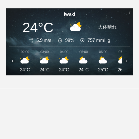
Iwaki
24°C
大体晴れ
5.9 m/s
98%
757
mmHg
02:00
03:00
04:00
05:00
06:00
07:00
‹
›
24°C
24°C
24°C
24°C
25°C
26°C