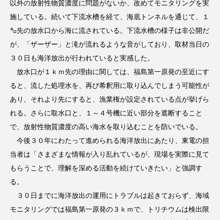
以外の放射性物質濃度に問題がないか、改めてモニタリングを実
施している。続いて下流水槽を経て、海底トンネルを通じて、１
㌔先の放水口から海に流されている。下流水槽の様子は非公開だ
が、「ザーザー」と滝が流れるような音がしており、取材当日の
３０日も海洋放出が行われていると実感した。
放水口が１ｋｍ先の理由に関しては、福島第一原発の至近にす
ると、流した処理水を、再び希釈用に取り込んでしまう可能性が
あり、それより先にすると、漁業権が設定されている点が挙げら
れる。さらに取水口と、１～４号機に近い部分を遮断すること
で、放射性物質濃度の高い海水を取り込むことを防いでいる。
今後３０年にわたって進められる海洋放出にあたり、東電の担
当者は「さまざまな情報が入り乱れているが、現場を実際に見て
もらうことで、理解を深める活動を続けていきたい」と強調す
る。
３０日までに海洋放出の運用にトラブルは起きておらず、海域
モニタリングでは福島第一原発の３ｋｍで、トリチウムは検出限