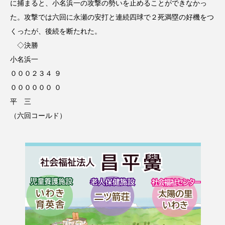
に捕まると、小名浜一の攻撃の勢いを止めることができなかっ
た。攻撃では六回に永瀬の安打と連続四球で２死満塁の好機をつ
くったが、後続を断たれた。
◇決勝
小名浜一
０００２３４ ９
００００００ ０
平 三
（六回コールド）