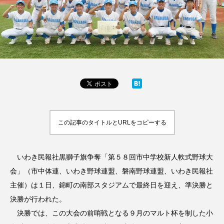
この記事のタイトルとURLをコピーする
いわき民報社黒獅子旗争奪「第５８回市中学校新人軟式野球大
会」（市中体連、いわき野球連盟、磐南野球連盟、いわき民報社
主催）は１日、錦町の南部スタジアムで最終日を迎え、準決勝と
決勝が行われた。
決勝では、この大会の前哨戦となる９月のマルト杯を制した小