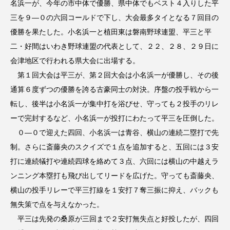
名浜一が、今年の市中体で優勝、県中体でもベスト４入りした平
三を９―０の六回コールドで下し、大会最多タイとなる７回目の
優勝を果たした。小名浜一と植田東は磐南野球連盟、平三と平
二・好間はいわき野球連盟の代表として、２２、２８、２９日に
会津地区で行われる県大会に出場する。
第１回大会は平三が、第２回大会は小名浜一が優勝し、その後
通算６度ずつの優勝を誇る古豪同士の対決。序盤の投手戦から一
転し、後半は小名浜一が集中打を浴びせ、守っても２投手のリレ
ーで完封するなど、小名浜一が投打にわたって平三を圧倒した。
０―０で迎えた四回、小名浜一は青谷、横山の連続二塁打で先
制。さらに斎藤央のスクイズで１点を追加すると、五回には３安
打に連続犠打や連続四球を絡めて３点、六回には横山の中越えラ
ンニング本塁打も飛び出してリードを広げた。守っても斎藤央、
横山の投手リレーで平三打線を１安打７奪三振に抑え、バックも
無失策で点を与えなかった。
平三は先発の桑原が三回まで２安打無失点と好投したが、四回