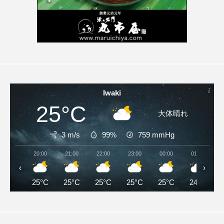
Iwaki
25°C
大体晴れ
3 m/s
99%
759
mmHg
20:00
21:00
22:00
23:00
00:00
01:00
‹
›
25°C
25°C
25°C
25°C
25°C
24°C