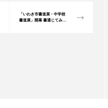
「いわき市書道展・中学校
書道展」開幕 書通じてみん
なが輝ける世界を