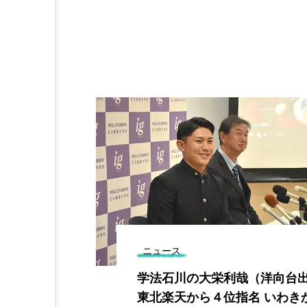
ニュース
人の熊谷智氏
学法石川の大栄利哉（洋向台
者に寄り添い
東北楽天から４位指名 いわき