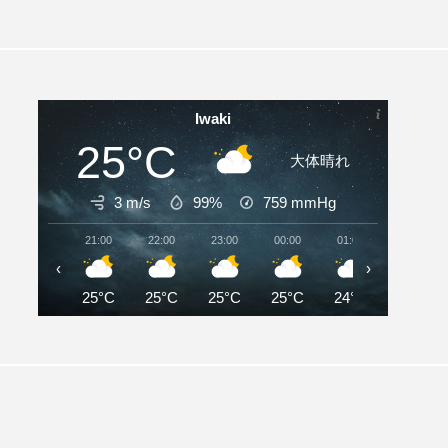
Iwaki
25°C
大体晴れ
3 m/s
99%
759
mmHg
21:00
22:00
23:00
00:00
01:00
02:00
‹
›
25°C
25°C
25°C
25°C
24°C
24°C