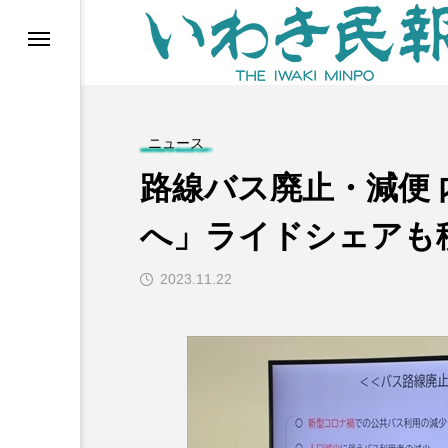
らす（旧 個処から）
ニュース
路線バス廃止・減便
へ」ライドシェアも
2023.11.22
等)
ブ