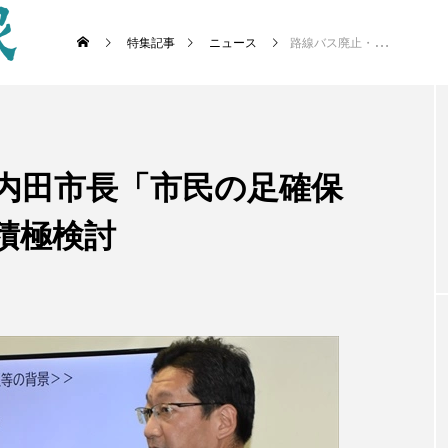
特集記事
ニュース
路線バス廃止・減便 内田市長「市民の足確保へ」ライドシェアも積極検討
 内田市長「市民の足確保
積極検討