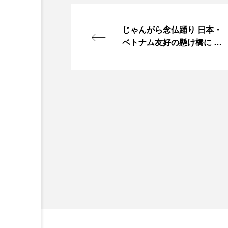
じゃんがら念仏踊り 日本・
ベトナム友好の懸け橋に 現
地で披露へ