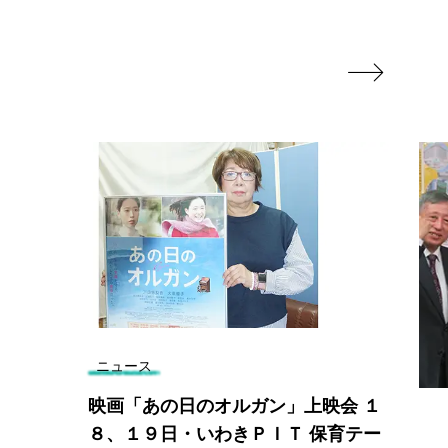

ニュース
映画「あの日のオルガン」上映会 １
８、１９日・いわきＰＩＴ 保育テー