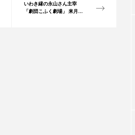
いわき縁の永山さん主宰
「劇団こふく劇場」 来月
２、３日にアリオスで公演