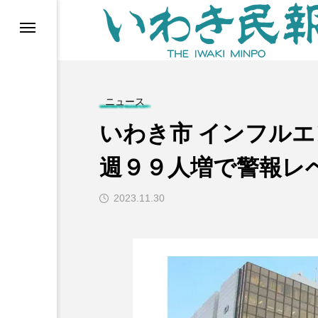
らす（旧 個処から）
ニュース
いわき市 インフルエ
週９９人増で警報レ
2023.11.30
等)
ブ