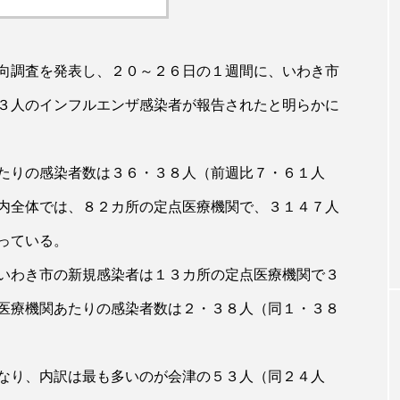
向調査を発表し、２０～２６日の１週間に、いわき市
３人のインフルエンザ感染者が報告されたと明らかに
たりの感染者数は３６・３８人（前週比７・６１人
内全体では、８２カ所の定点医療機関で、３１４７人
っている。
いわき市の新規感染者は１３カ所の定点医療機関で３
医療機関あたりの感染者数は２・３８人（同１・３８
なり、内訳は最も多いのが会津の５３人（同２４人