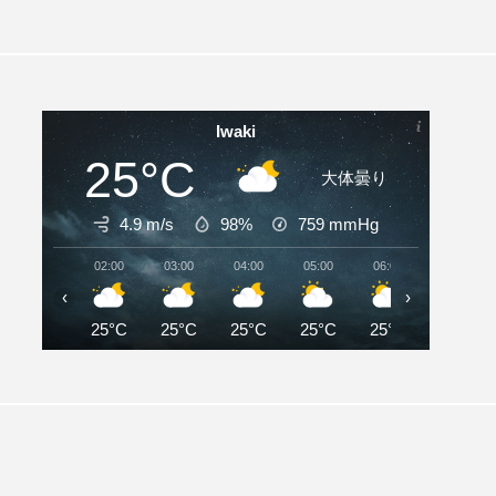
Iwaki
25°C
大体曇り
4.9 m/s
98%
759
mmHg
02:00
03:00
04:00
05:00
06:00
07:00
‹
›
25°C
25°C
25°C
25°C
25°C
27°C