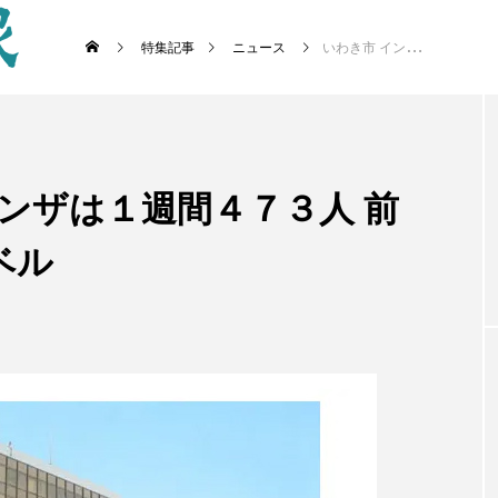
特集記事
ニュース
いわき市 インフルエンザは１週間４７３人 前週９９人増で警報レベル
ンザは１週間４７３人 前
ベル