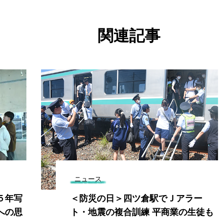
関連記事
ニュース
５年写
＜防災の日＞四ツ倉駅でＪアラー
への思
ト・地震の複合訓練 平商業の生徒も