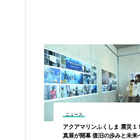
ニュース
さん 全日本
アクアマリンふくしま 震災１
高賞の快挙
真展が開幕 復旧の歩みと未来