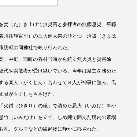
を焚（た）き上げて無災害と参拝者の無病息災、平穏
名川祐輝宮司）の三大例大祭のひとつ「清祓（きよは
諏訪町の同神社で執り行われた。
島、中町、西町の各村当時から続く無火災と災害除
総代や崇敬者が受け継いでいる。今年は祭主を務めた
する楽人（がくじん）合わせて８人が神事に臨み、氏
団員が玉ぐしをささげた。
「火鑚（ひきり）の儀」で清めた忌火（いみび）を小
忌竹（いみだけ）を立て、しめ縄で囲んだ境内の斎場
お札、ダルマなどの縁起物に静かに移された。