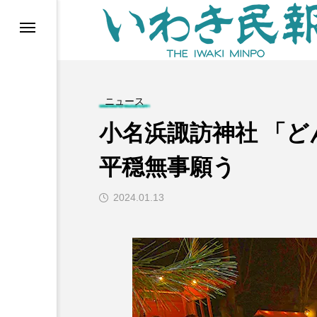
らす（旧 個処から）
ニュース
小名浜諏訪神社 「
平穏無事願う
2024.01.13
等)
ブ