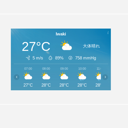
Iwaki
27°C
大体晴れ
5 m/s
89%
758
mmHg
07:00
08:00
09:00
10:00
11:00
12:00
‹
›
27°C
28°C
28°C
28°C
28°C
28°C