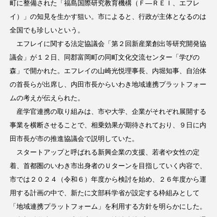
町に整備された「福島国際研究教育機構（Ｆ―ＲＥＩ、エフレ
イ）」の知見を生かす狙い。市によると、行政が主体となるのは
全国でも珍しいという。
エフレイに関する法定協議会「第２回新産業創出等研究開発協
議会」が１２日、同郡富岡町の同町文化交流センター「学びの
森」で開かれた。エフレイの山崎光悦理事長、内堀知事、自治体
の首長らが出席し、内田市長からいわき地域連携プラットフォー
ムの考えが伝えられた。
産学官連携の取り組みは、市や大学、企業がそれぞれ展開する
事業を横断させることで、相乗効果が期待されており、９日に内
田市長が市の推進協議会で説明していた。
スタートアップと呼ばれる新興企業の支援、若者や女性の定
着、首都圏のいわき市出身者のＵターンを目指していく内容で、
市では２０２４（令和６）年度から検討を始め、２６年度から運
用する計画の中で、新たに文部科学省が設定する枠組みとして
「地域連携プラットフォーム」を利用する方針を明らかにした。