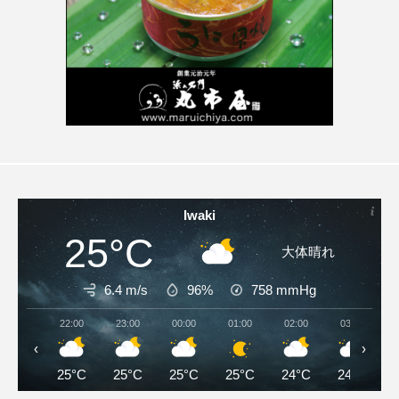
Iwaki
25°C
大体晴れ
6.4 m/s
96%
758
mmHg
22:00
23:00
00:00
01:00
02:00
03:00
‹
›
25°C
25°C
25°C
25°C
24°C
24°C