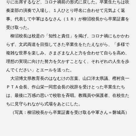
りに出席するなど、コロナ禍前の形式に戻した。卒業生たちは吹
奏楽部の演奏で入場し、１人ひとり呼名に合わせて元気よく返
事。代表して中軍はるなさん（１８）が柳沼校長から卒業証書を
受け取った。
柳沼校長は校是の「知性と責任」を掲げ、コロナ禍にもかかわ
らず、文武両道を目指してきた卒業生をたたえながら、「多様で
複雑な世界を楽しみ、さまざまな人と力を合わせて自らを高め、
理想の実現に向けた努力を欠かすことなく、それぞれの人生を歩
んでください」とエールを送った。
大沼博文県教育長のはなむけの言葉、山口洋太県議、樫村良一
ＰＴＡ会長、作山栄一同窓会長の祝辞を受けとった卒業生たち
は、最後に万感の思いで校歌を斉唱。教職員や保護者、在校生た
ちに見守られながら式場をあとにした。
（写真：柳沼校長から卒業証書を受け取る中軍さん＝磐城高）