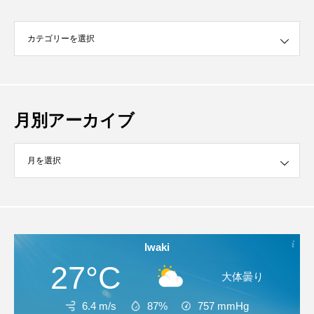
月別アーカイブ
イブ
Iwaki
27°C
大体曇り
6.4 m/s
87%
757
mmHg