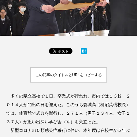
この記事のタイトルとURLをコピーする
多くの県立高校で１日、卒業式が行われ、市内では１３校・２
０１４人が門出の日を迎えた。このうち磐城高（柳沼英樹校長）
では、体育館で式典を挙行し、２７１人（男子１３４人、女子１
３７人）が思い出深い学び舎（や）を巣立った。
新型コロナの５類感染症移行に伴い、本年度は在校生が５年ぶ