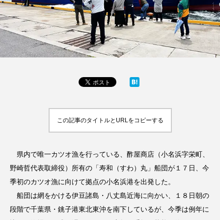
この記事のタイトルとURLをコピーする
県内で唯一カツオ漁を行っている、酢屋商店（小名浜字栄町、
野崎哲代表取締役）所有の「寿和（すわ）丸」船団が１７日、今
季初のカツオ漁に向けて拠点の小名浜港を出発した。
船団は網をかける伊豆諸島・八丈島近海に向かい、１８日朝の
段階で千葉県・銚子港東北東沖を南下しているが、今季は例年に