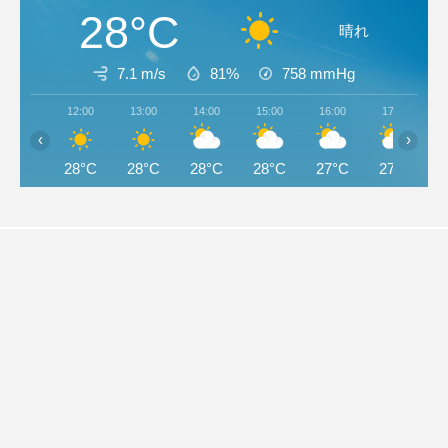
28°C
晴れ
7.1 m/s
81%
758
mmHg
12:00
13:00
14:00
15:00
16:00
17:00
‹
›
28°C
28°C
28°C
28°C
27°C
27°C