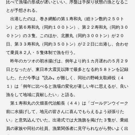
比べて漁場の形成が遅いといい、序盤は手探り状態の漁となるこ
とが予想される。
出港したのは、巻き網船の第１寿和丸（総トン数約２５０ト
ン）と第６寿和丸（同約１００トン）、第２２寿和丸（同約３０
０トン）の３隻。このほか、北勝丸（同約３００トン）が２０
日、第３３寿和丸（同約３５０トン）が２２日に出港し、合わせ
て乗員８２人・５隻体制で漁を行う。
昨年のカツオの初水揚げは、例年より約１カ月遅れの５月２９
日となったが、東日本大震災以降で最多となる約５８トンを記録
した。ただ今季は〝読み〟が難しく、同社の野崎太取締役（４
１）は「例年に比べると漁場の変化が著しい年に思えるが、良い
漁をして地域に貢献したい」と語る。
第１寿和丸の欠畑喜代治船長（４４）は「ゴールデンウイーク
前に水揚げして、地元の皆さんに喜んでもらえるよう頑張りた
い」と意気込んでいた。出港式では大漁旗を掲げた３隻が、乗組
員の家族や同社の社員、漁業関係者に見守られながら勢いよく出