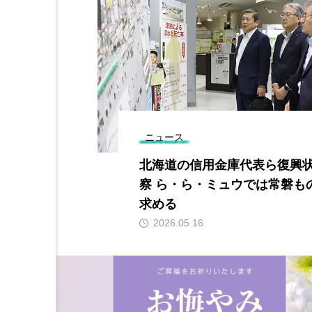
ニュース
幡宮で週末に
北海道の信用金庫代表ら復興
ップ ８月９
察 ら・ら・ミュウでは常磐も
求める
2026.05.16