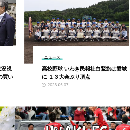
ニュース
状況視
高校野球 いわき民報社白鷲旗は磐城
の買い
に １３大会ぶり頂点
2023.06.07