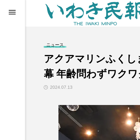
らす（旧 個処から）
ニュース
アクアマリンふくし
幕 年齢問わずワク
2024.07.13
等)
ブ