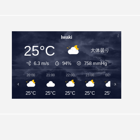
Iwaki
25°C
大体曇り
6.3 m/s
94%
758
mmHg
20:00
21:00
22:00
23:00
00:00
01:00
‹
›
25°C
25°C
25°C
25°C
25°C
25°C