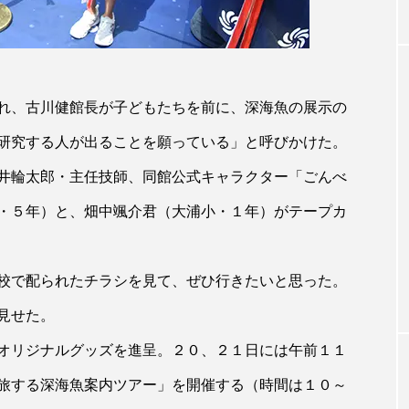
れ、古川健館長が子どもたちを前に、深海魚の展示の
研究する人が出ることを願っている」と呼びかけた。
井輪太郎・主任技師、同館公式キャラクター「ごんべ
・５年）と、畑中颯介君（大浦小・１年）がテープカ
校で配られたチラシを見て、ぜひ行きたいと思った。
見せた。
オリジナルグッズを進呈。２０、２１日には午前１１
旅する深海魚案内ツアー」を開催する（時間は１０～