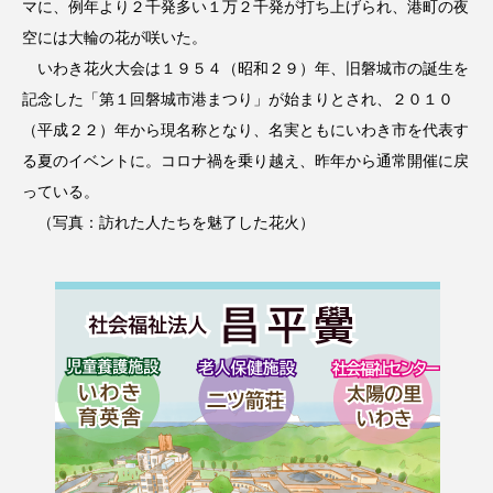
マに、例年より２千発多い１万２千発が打ち上げられ、港町の夜
空には大輪の花が咲いた。
いわき花火大会は１９５４（昭和２９）年、旧磐城市の誕生を
記念した「第１回磐城市港まつり」が始まりとされ、２０１０
（平成２２）年から現名称となり、名実ともにいわき市を代表す
る夏のイベントに。コロナ禍を乗り越え、昨年から通常開催に戻
っている。
（写真：訪れた人たちを魅了した花火）