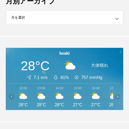
月別アーカイブ
イブ
Iwaki
28°C
大体晴れ
7.1 m/s
81%
757
mmHg
12:00
13:00
14:00
15:00
16:00
17:00
‹
›
28°C
28°C
28°C
27°C
27°C
26°C