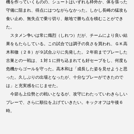
機を作っていくものの、シュートはいずれも枠外か、体を張った
守備に阻まれ、得点にはつながらなかった。しかし長崎の猛攻も
食い止め、無失点で乗り切り、敵地で勝ち点を積むことができ
た。
スタメン争いは常に熾烈（しれつ）だが、チームにより良い結
果をもたらしている。この試合では調子の良さを買われ、ＧＫ高
木和徹（２８）が９試合ぶりに先発した。２年前までプレーした
古巣との一戦は、１対１に持ち込まれても好セーブをし、何度も
危機からゴールを守った。高木和は「成長した姿を見せようと思
った。久しぶりの出場となったが、十分なプレーができたので
は」と充実感をにじませた。
今節も上位勢との戦いとなるが、攻守にわたっていわきらしい
プレーで、さらに順位を上げていきたい。キックオフは午後６
時。