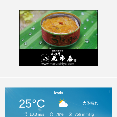
Iwaki
25°C
大体晴れ
10.3 m/s
78%
756
mmHg