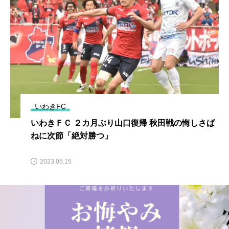
いわきFC
いわきＦＣ ２カ月ぶり山口復帰 秋田戦の悔しさば
ねに次節「絶対勝つ」
2023.05.15