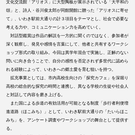
文化交流館「アリオス」に大型陶板が展示されている「大平和の
頌」と、詩人・谷川俊太郎が同館開館に贈った「アリオスに寄せ
て」、いわき駅前大通りの計３項目をテーマとし、社会で必要な
考える力や、コミュニケーション力を高めていく。
対話型鑑賞は作品の解説を一方的に聞くのではなく、参加者が
深く観察し、発見や感情を言葉にして、他者と共有するワークシ
ョップ形式の取り組み。今回は異学年混合で実施し、正解のない
問いに向き合うことで、自分の感性を否定されず多世代に認めら
れる経験によって、いわきへの郷土愛を育む狙いを持つ。
拡充事業としては、市内高校生向けの「探究カフェ」を深堀り
高校の総合的な探究の時間と連携し、異なる学校の生徒や社会人
と対話して内容を磨き上げる。
また国による歩道の有効活用が可能となる制度「歩行者利便増
進道路（ほこみち）」として、いわき駅前大通りの「たいらほこ
みち」を、アンケート調査やワークショップの舞台として提供す
る。