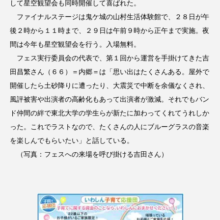
して星空観望会も同時開催して喜ばれた。
ファイナルステージは鬼ケ城の山村生活体験館で、２８日が午
後２時から１１時まで、２９日は午前９時から正午まで実施。夜
間は今年も星空観望会を行う。入場無料。
フェス実行委員会の代表で、第１回から運営を手掛けてきた吉
田昌繁さん（６６）＝内郷＝は「思い出はたくさんある。屋外で
開催したら土砂降りに遭ったり、大震災で中断を余儀なくされ、
風評被害や出演者の高齢化もあって出演者が激減。それでもバン
ド仲間の絆で東北大学の学生らが新たに加わってくれてうれしか
った。これでラストなので、たくさんの人にブルーグラスの音楽
を楽しんでもらいたい」と話している。
（写真：フェスへの来場を呼び掛ける吉田さん）