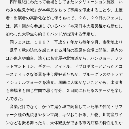
四半世紀にわたって会場としてきたレクリエーション施設「い
わきの里鬼ケ城」が本年度をもって事業を停止することや、主催
者・出演者の高齢化などに伴うもので、２８、２９日のフェスに
は、第１回から参加しているバンドや東日本大震災後から新たに
加わった大学生ら約３０バンドが出演する予定だ。
同フェスは、１９９７（平成９）年から毎年９月、市街地より
一足早く秋の訪れを感じさせる川前の高原を会場に開催。県内の
ほか東京や仙台、遠くは名古屋や北海道から、バンジョー、フラ
ットマンドリン、ギター、フィドル、ドブロギターといったアコ
ースティックな楽器を使う愛好者たちが、ブルーグラスやトラデ
ィショナルフォークを演奏。周囲に人家がないことから、出演者
も来場者も同じ空間で思う存分、２日間にわたるステージを楽し
んできた。
音楽だけでなく、かつて鬼ケ城で飼育していた羊の仲間・サフ
ォーク種の丸焼きやサンマ鍋、キジおこわ飯、汁物、川前産ワイ
ンなどを振る舞ったり、天体観測ができる市内屈指の特性を生か