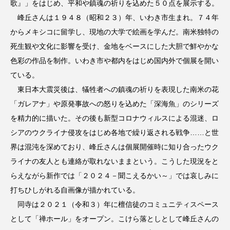
歌』」をはじめ、平和や鎮魂の祈りを込めた５０点を展示する。
峰丘さんは１９４８（昭和２３）年、いわき市生まれ。７４年
からメキシコに留学し、現地の大学で絵画を学んだ。南米独特の
死生観や文化に影響を受け、金地をベースにした大胆で鮮やかな
色彩の作品を制作。いわき市や都内をはじめ国内外で個展を開い
ている。
東日本大震災後は、犠牲者への鎮魂の祈りを表現した南米の花
「ガレアナ」や原発事故への怒りを込めた「深海魚」のシリーズ
を精力的に描いた。その後も新型コロナウィルスによる混迷、ロ
シアのウクライナ侵攻をはじめ各地で繰り返される戦争……と世
界は混沌を深めており、峰丘さんは個展開催時に知り合ったウク
ライナの友人とも連絡が取れないままという。こうした現況をと
らえながら新作では「２０２４－聞こえるかい～」では哀しみに
打ちひしがれる自画像が描かれている。
同寺は２０２１（令和３）年に檀信徒のコミュニティスペース
として「禅ホール」をオープン。こけら落としとして峰丘さんの