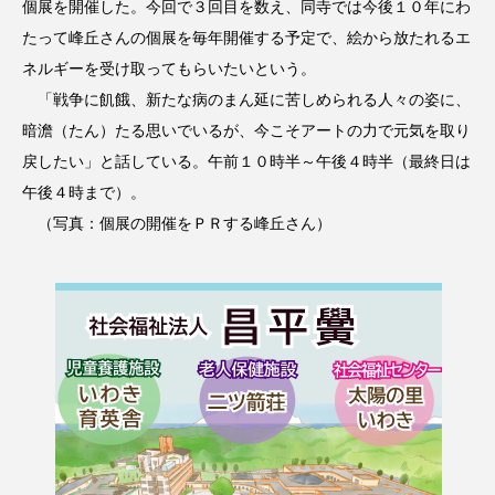
個展を開催した。今回で３回目を数え、同寺では今後１０年にわ
たって峰丘さんの個展を毎年開催する予定で、絵から放たれるエ
ネルギーを受け取ってもらいたいという。
「戦争に飢餓、新たな病のまん延に苦しめられる人々の姿に、
暗澹（たん）たる思いでいるが、今こそアートの力で元気を取り
戻したい」と話している。午前１０時半～午後４時半（最終日は
午後４時まで）。
（写真：個展の開催をＰＲする峰丘さん）