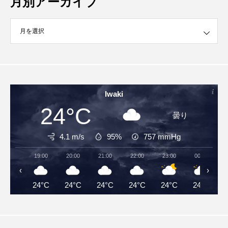
月別アーカイブ
イブ
Iwaki
24°C
曇り
4.1 m/s
95%
757
mmHg
19:00
20:00
21:00
22:00
23:00
00:00
‹
›
24°C
24°C
24°C
24°C
24°C
24°C