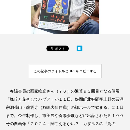
この記事のタイトルとURLをコピーする
春陽会員の画家峰丘さん（７６）の通算９３回目となる個展
「峰丘と花そしてパプア」が１１日、好間町北好間字上野の曹洞
宗洞菊山・龍雲寺（鮫嶋大仙住職）の禅ホールで始まる。２１日
まで。今年制作し、市美展や春陽会展などに出品されたＦ１００
号の自画像「２０２４－聞こえるかい？ カザルスの『鳥の