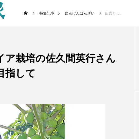
特集記事
にんげんばんざい
四倉と川前で青パパイア栽培の佐久間英行さん いわきでの販路拡大目指して
イア栽培の佐久間英行さん
目指して