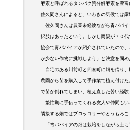
酵素と呼ばれるタンパク質分解酵素を豊富
佐久間さんによると、いわきの気候では露
佐久間さんは農業未経験ながら青パパイ
択肢はあったという。しかし両親が７０代
協会で青パパイアが紹介されていたので、
が少ない作物に挑戦しよう」と決意を固め
自宅のある川前町と四倉町に畑を借り、
農園から苗を購入して手作業で植え付けた
で苗が倒れてしまい、植え直した苦い経験
繁忙期に手伝ってくれる友人や仲間もい
隣接する畑ではブロッコリーやとうもろこ
「青パパイアの畑は栽培をしながら土も