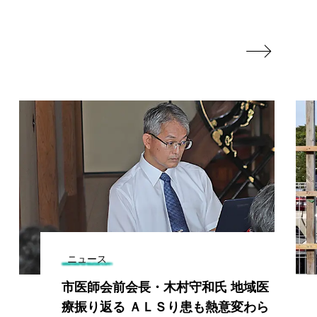

ニュース
市医師会前会長・木村守和氏 地域医
療振り返る ＡＬＳり患も熱意変わら