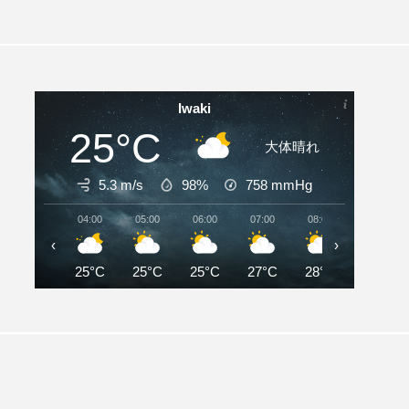
Iwaki
25°C
大体晴れ
5.3 m/s
98%
758
mmHg
04:00
05:00
06:00
07:00
08:00
09:00
‹
›
25°C
25°C
25°C
27°C
28°C
28°C