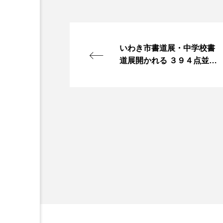
いわき市書道展・中学校書
道展開かれる ３９４点並ぶ
東北・北関東で最大級