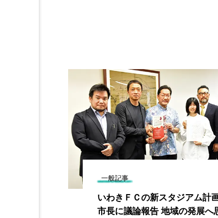
一般記事
案 主要事業
いわきＦＣの新スタジアム計画
 命・暮らし
市長に議論報告 地域の発展へ