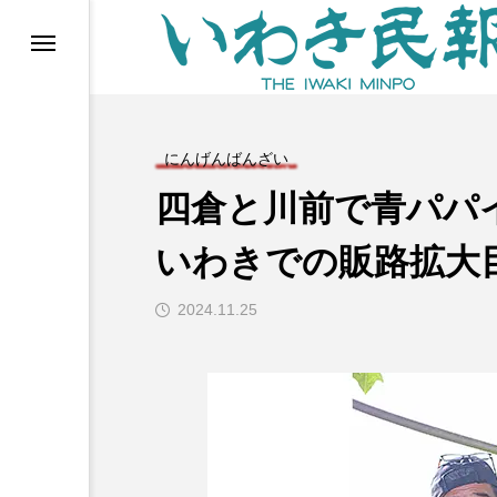
らす（旧 個処から）
にんげんばんざい
四倉と川前で青パパ
いわきでの販路拡大
2024.11.25
等)
ブ