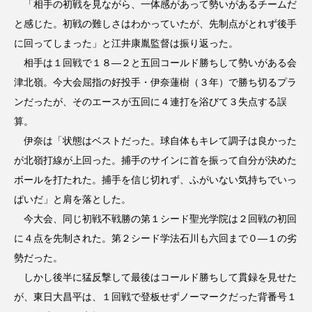
「相手の初戦を見ながら、一体感があって勢いがあるチームだ
と感じた。初戦の難しさはわかっていたが、先制点がとれず後手
に回ってしまった」と江井康胤監督は振り返った。
相手は１回戦で１８―２と五回コールド勝ちして勢いがある会
津北嶺。今大会屈指の好投手・伊奈蓮樹（３年）で勝ち切るプラ
ンだったが、そのエースが五回に４連打を浴びて３失点する誤
算。
伊奈は「状態はベストだった。球自体もキレて調子は良かった
が北嶺打線が上回った。捕手のサインに首を振って自分が決めた
ボールを打たれた。捕手を信じ切れず、ふがいない気持ちでいっ
ぱいだ」と肩を落とした。
今大会、同じ初戦不戦勝の第１シード聖光学院は２回戦の初回
に４点を先制された。第２シード学法石川も六回まで０―１の劣
勢だった。
しかし後半に猛反撃して最後はコールド勝ちして貫録を見せた
が、東日大昌平は、１回戦で登板せずノーマークだった背番号１