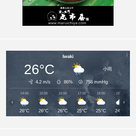
Iwaki
26°C
小雨
4.2 m/s
86%
756
mmHg
14:00
15:00
16:00
17:00
18:00
19:00
‹
›
26°C
26°C
26°C
25°C
25°C
24°C