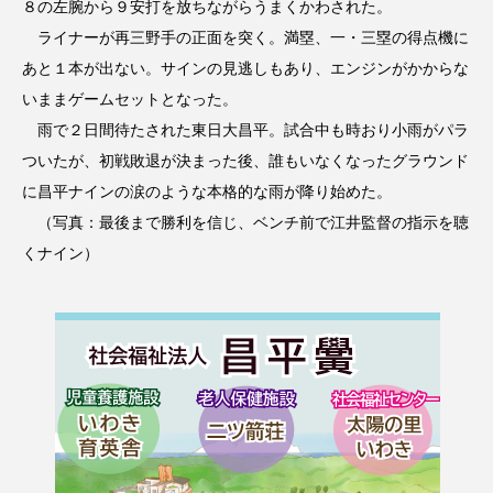
８の左腕から９安打を放ちながらうまくかわされた。
ライナーが再三野手の正面を突く。満塁、一・三塁の得点機に
あと１本が出ない。サインの見逃しもあり、エンジンがかからな
いままゲームセットとなった。
雨で２日間待たされた東日大昌平。試合中も時おり小雨がパラ
ついたが、初戦敗退が決まった後、誰もいなくなったグラウンド
に昌平ナインの涙のような本格的な雨が降り始めた。
（写真：最後まで勝利を信じ、ベンチ前で江井監督の指示を聴
くナイン）