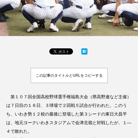
この記事のタイトルとURLをコピーする
第１０７回全国高校野球選手権福島大会（県高野連など主催）
は７日目の１６日、３球場で２回戦５試合が行われた。このう
ち、いわき勢１２校の最後に登場した第３シードの東日大昌平
は、地元ヨークいわきスタジアムで会津北嶺と対戦したが、１―
４で敗れた。