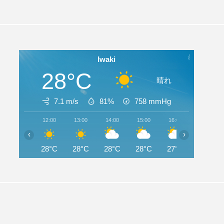
Iwaki
28°C
晴れ
7.1 m/s
81%
758
mmHg
12:00
13:00
14:00
15:00
16:00
17:00
‹
›
28°C
28°C
28°C
28°C
27°C
27°C