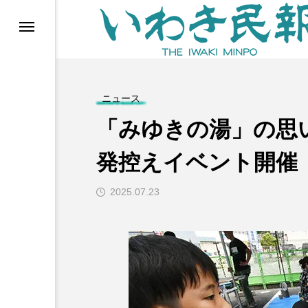
らす（旧 個処から）
ニュース
「みゆきの湯」の思
発控えイベント開催
2025.07.23
等)
ブ