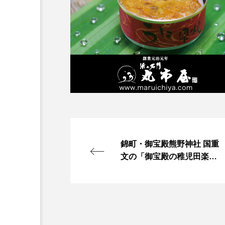
錦町・御宝殿熊野神社 国重
文の「御宝殿の稚児田楽・
風流」披露される