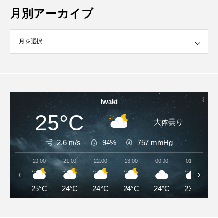
月別アーカイブ
イブ
Iwaki
25°C
大体曇り
2.6 m/s
94%
757
mmHg
20:00
21:00
22:00
23:00
00:00
01:00
‹
›
25°C
24°C
24°C
24°C
24°C
23°C