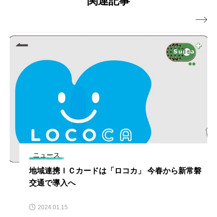
関連記事

ニュース
地域連携ＩＣカードは「ロコカ」 今春から新常磐
交通で導入へ
2024.01.15