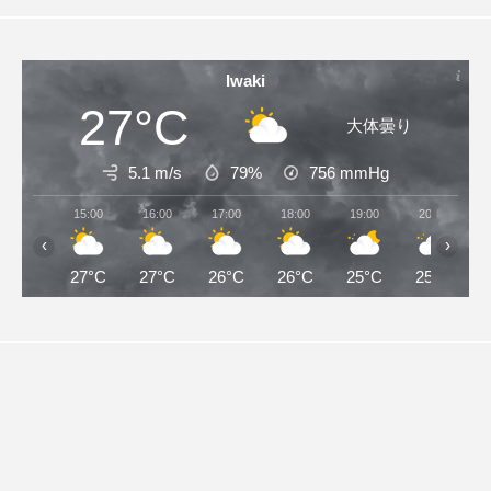
Iwaki
27°C
大体曇り
5.1 m/s
79%
756
mmHg
15:00
16:00
17:00
18:00
19:00
20:00
‹
›
27°C
27°C
26°C
26°C
25°C
25°C