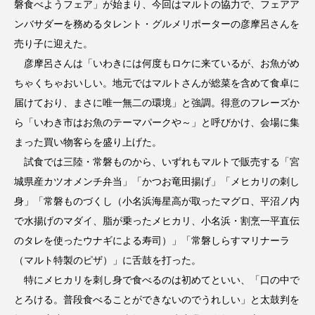
磐食べようフェア」が始まり、今回はマルトの協力で、フェアア
ンバサダーを務めるタレント・グルメリポーターの彦摩呂さんを
売り子に迎えた。
彦摩呂さんは「いわきには何度もロケに来ているが、お魚がめ
ちゃくちゃおいしい。地元ではマルトさんが総菜を含めて食卓に
届けており、まさに唯一無二の環境」と強調。得意のフレーズか
ら「いわき市はお魚のテーマパークや～」と呼びかけ、会場に集
まった買い物客らを盛り上げた。
試食では三陸・常磐ものから、いずれもマルトで販売する「宮
城県産カツオメンチ弁当」「かつお竜田揚げ」「メヒカリの刺し
身」「常磐ものづくし（小名浜海星高が取ったマグロ、平沼ノ内
で水揚げのマダイ、脂が乗ったメヒカリ、小名浜・割烹一平直伝
のタレを使ったウナギによる寿司）」「常磐しらすマリナーラ
（マルト特製のピザ）」に舌鼓を打った。
特にメヒカリを刺し身で食べるのは初めてといい、「口の中で
とろける。普段食べることができないのでうれしい」と太鼓判を