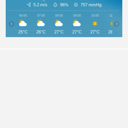
5.2 m/s
96%
757
mmHg
06:00
07:00
08:00
09:00
10:00
11:00
‹
›
25°C
26°C
27°C
27°C
27°C
28°C