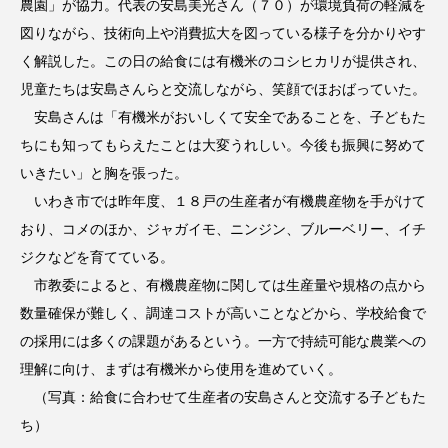
農園」が協力。代表の安島美光さん（７０）が環境負荷の軽減を
図りながら、技術向上や消費拡大を図っている様子を分かりやす
く解説した。この日の給食には有機米のコシヒカリが提供され、
児童たちは安島さんらと交流しながら、笑顔でほおばっていた。
安島さんは「有機米がおいしくて安全であることを、子どもた
ちにも知ってもらえたことは大変うれしい。今後も振興に努めて
いきたい」と胸を張った。
いわき市では昨年度、１８戸の生産者が有機農産物を手がけて
おり、コメのほか、ジャガイモ、ニンジン、ブルーベリー、イチ
ジクなどを育てている。
市教委によると、有機農産物に関しては生産量や規格の点から
数量確保が難しく、調達コストが高いことなどから、学校給食で
の採用には多くの課題があるという。一方で持続可能な農業への
理解に向け、まずは有機米から使用を進めていく。
（写真：給食に合わせて生産者の安島さんと交流する子どもた
ち）